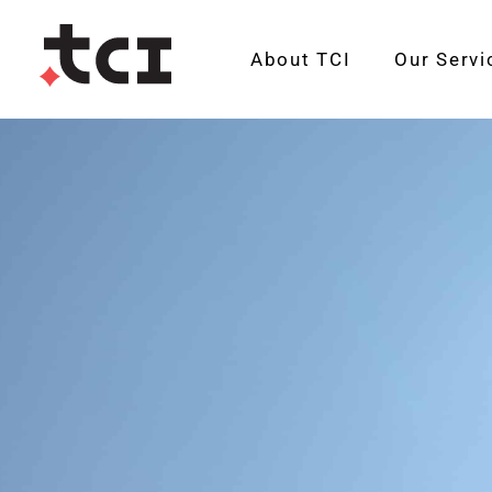
About TCI
Our Servi