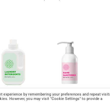
t experience by remembering your preferences and repeat visit
rsivi per il
Igienizzanti per le
okies. However, you may visit "Cookie Settings" to provide a
ato
mani