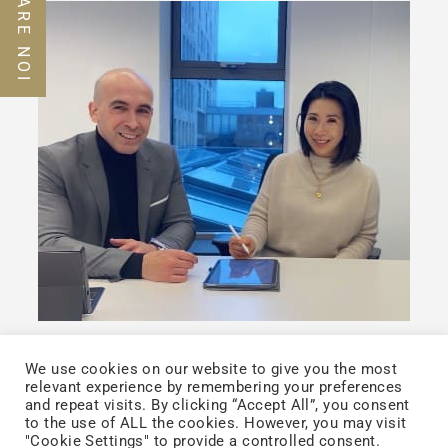
Notizie Ufficiali
2022-02-21
We use cookies on our website to give you the most
relevant experience by remembering your preferences
and repeat visits. By clicking “Accept All”, you consent
TCI collabora con la
to the use of ALL the cookies. However, you may visit
"Cookie Settings" to provide a controlled consent.