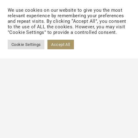
VeCollal® per l’efficacia dell’alternativa
We use cookies on our website to give you the most
relevant experience by remembering your preferences
vegana al collagene per clienti in 62 paesi.
and repeat visits. By clicking “Accept All”, you consent
to the use of ALL the cookies. However, you may visit
Con la tecnologia del collagene molto
"Cookie Settings" to provide a controlled consent.
apprezzata in tutto il mondo, l’alternativa
Cookie Settings
Accept All
vegana al collagene prenderà rapidamente il
sopravvento sul mercato globale della bio-
dieta, aprendo nuove opportunità di
business nel campo della bellezza della
pelle e del cibo.
Raccontaci la vostra sfida