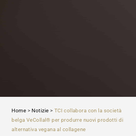
Home
>
Notizie
>
TCI collabora con la società
belga VeCollal® per produrre nuovi prodotti di
alternativa vegana al collagene