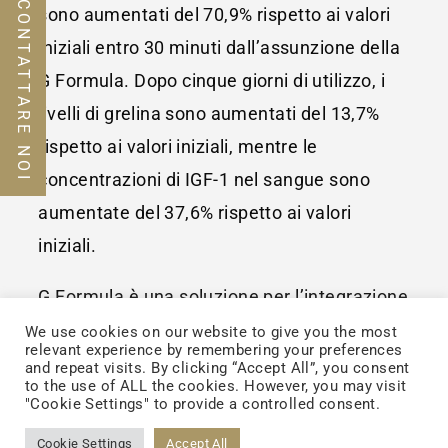
CONTATTARE NOI
sono aumentati del 70,9% rispetto ai valori
iniziali entro 30 minuti dall’assunzione della
G Formula. Dopo cinque giorni di utilizzo, i
livelli di grelina sono aumentati del 13,7%
rispetto ai valori iniziali, mentre le
concentrazioni di IGF-1 nel sangue sono
aumentate del 37,6% rispetto ai valori
iniziali.
G Formula è una soluzione per l’integrazione
alimentare per bambini,
supportata
We use cookies on our website to give you the most
relevant experience by remembering your preferences
scientificamente
ed efficace, che affronta le
and repeat visits. By clicking “Accept All”, you consent
to the use of ALL the cookies. However, you may visit
sfide comuni legate alla crescita nei
"Cookie Settings" to provide a controlled consent.
bambini. Promuovendo l’appetito e
Cookie Settings
Accept All