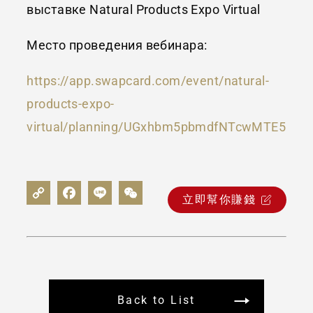
выставке Natural Products Expo Virtual
Место проведения вебинара:
https://app.swapcard.com/event/natural-
products-expo-
virtual/planning/UGxhbm5pbmdfNTcwMTE5
立即幫你賺錢
Back to List