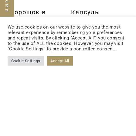
Порошок в
Капсулы
герметичном
We use cookies on our website to give you the most
пакете с
relevant experience by remembering your preferences
and repeat visits. By clicking “Accept All”, you consent
застежкой
to the use of ALL the cookies. However, you may visit
"Cookie Settings" to provide a controlled consent.
Cookie Settings
Accept All
Жидкие пищевые
продукты
Пастилки
Твердая пищевая
продукция