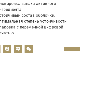
локировка запаха активного
нгредиента
стойчивый состав оболочки,
птимальная степень устойчивости
паковка с переменной цифровой
ечатью