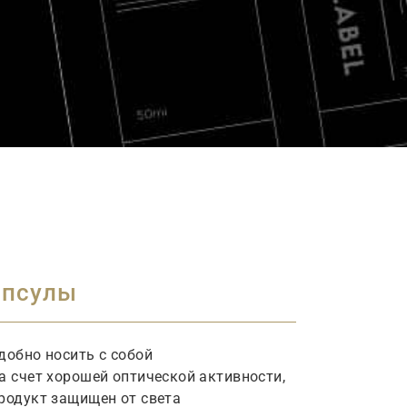
апсулы
добно
носить
с
собой
а счет хорошей оптической активности,
родукт защищен от света