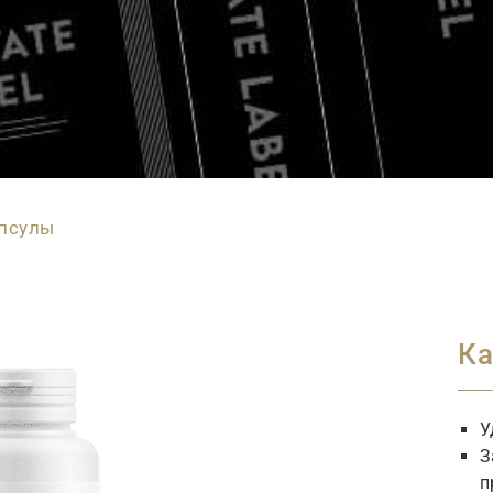
псулы
К
У
З
п