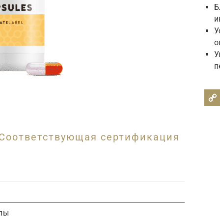
Б
и
У
о
У
п
Соответствующая сертификация
лы