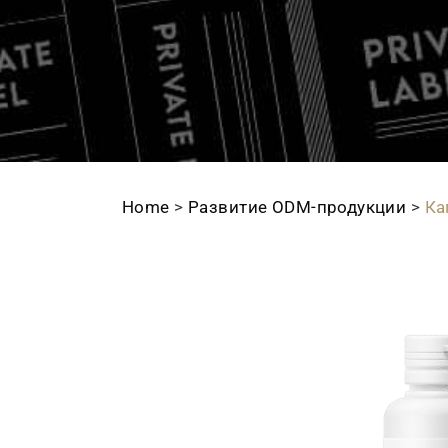
Home
>
Развитие ODМ-продукции
>
Ка