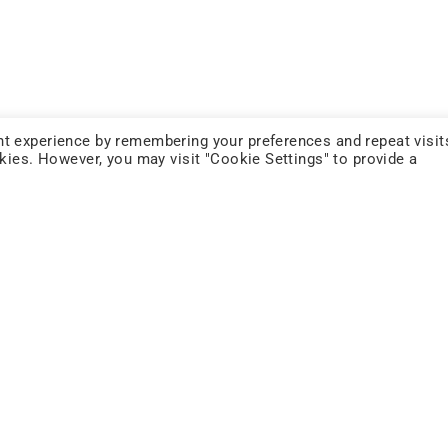
FOLLOW US
t experience by remembering your preferences and repeat visit
okies. However, you may visit "Cookie Settings" to provide a
YOUTUBE
INNOVATION