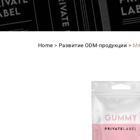
Home
>
Развитие ODМ-продукции
>
Мя