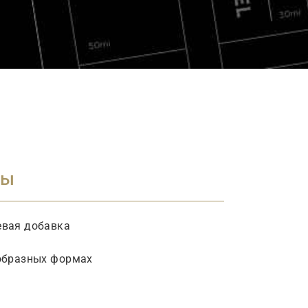
ты
евая добавка
образных формах