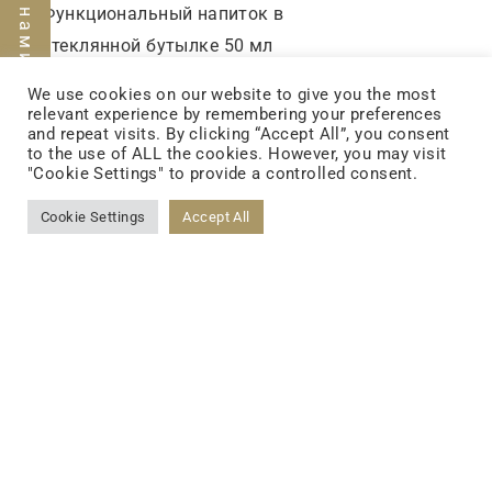
Функциональный
напиток
в
стеклянной
бутылке
50
мл
Функциональный
напиток
в
We use cookies on our website to give you the most
relevant experience by remembering your preferences
вытянутой
PET
-
бутылке
25
and repeat visits. By clicking “Accept All”, you consent
to the use of ALL the cookies. However, you may visit
мл
"Cookie Settings" to provide a controlled consent.
Cookie Settings
Accept All
FOLLOW US