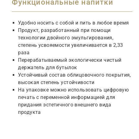
Функциональные напитки
Удобно
носить
с
собой
и
пить
в
любое
время
Продукт
,
разработанный
при
помощи
технологии
двойного
эмульгирования
,
степень
усвояемости
увеличивается
в
2,33
раза
Перерабатываемый
экологически
чистый
держатель
для
бутылок
Устойчивый
состав
облицовочного
покрытия
,
высокая
степень
устойчивости
На
упаковке
можно
использовать
цифровую
печать
с
переменной
информацией
для
придания
эстетичного
внешнего
вида
продукта