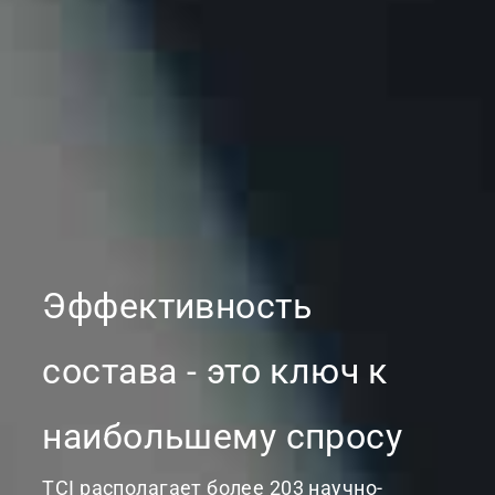
Эффективность
состава - это ключ к
наибольшему спросу
TCI располагает более 203 научно-