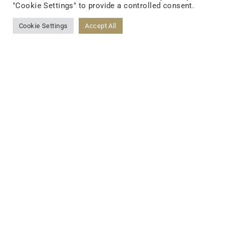
"Cookie Settings" to provide a controlled consent.
Cookie Settings
Accept All
Как TCI формирует быстрые и
поразительные возможности в
области исследований и
разработок?
TCI обладает эксклюзивной технологией
интеллектуального анализа данных о биоресурсах
(Bio-Resource Data Mining), которая сочетает
биоинформацию и теорию информации посредством
автоматизированной платформы управления ИИ и
облачной системы. В процессе разработки каждого