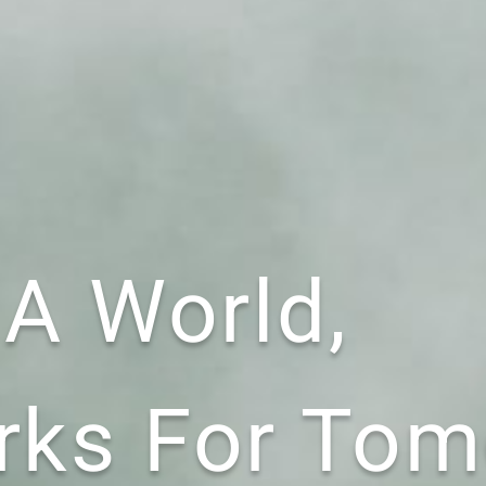
 A World,
rks For To