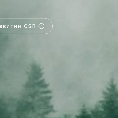
азвитии CSR