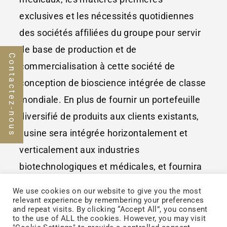
exclusives et les nécessités quotidiennes
des sociétés affiliées du groupe pour servir
de base de production et de
Contactez-nous
commercialisation à cette société de
conception de bioscience intégrée de classe
mondiale. En plus de fournir un portefeuille
diversifié de produits aux clients existants,
l’usine sera intégrée horizontalement et
verticalement aux industries
biotechnologiques et médicales, et fournira
des services de R&D et de fabrication à
We use cookies on our website to give you the most
Taïwan, en Chine, au Japon et aux États-
relevant experience by remembering your preferences
and repeat visits. By clicking “Accept All”, you consent
Unis, réunissant ainsi des groupes
to the use of ALL the cookies. However, you may visit