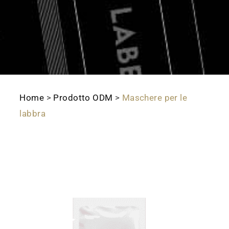
Home
>
Prodotto ODM
>
Maschere per le
labbra