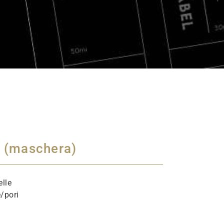
i (maschera)
elle
e/pori