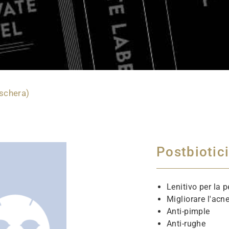
schera)
Postbiotic
Lenitivo per la p
Migliorare l'acn
Anti-pimple
Anti-rughe