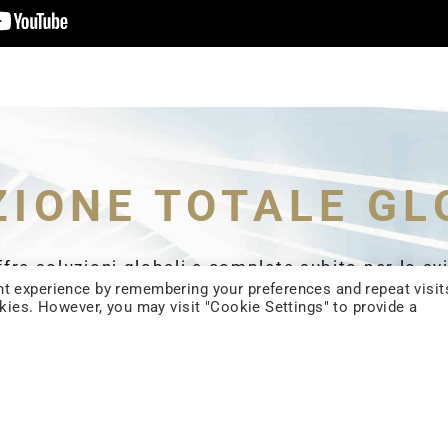
ZIONE TOTALE GL
ffre soluzioni globali e complete subito per lo sv
t experience by remembering your preferences and repeat visit
alisi di mercato, progettazione, produzione e imb
okies. However, you may visit "Cookie Settings" to provide a
rodotto, servizio di post-vendita, aiutandovi a ven
vostri prodotti nel mondo.
Raccontaci la vostra sfida