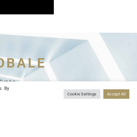
OBALE
iluppo
s. By
allaggio
Cookie Settings
Accept All
dere i