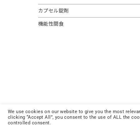
カプセル錠剤
機能性間食
We use cookies on our website to give you the most relevan
clicking “Accept All”, you consent to the use of ALL the co
controlled consent.
FACEBOOK