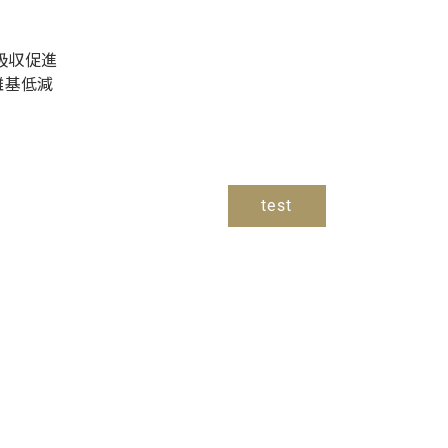
吸収促進
離基低減
test