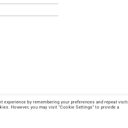
t experience by remembering your preferences and repeat visit
FOLLOW US
okies. However, you may visit "Cookie Settings" to provide a
YOUTUBE