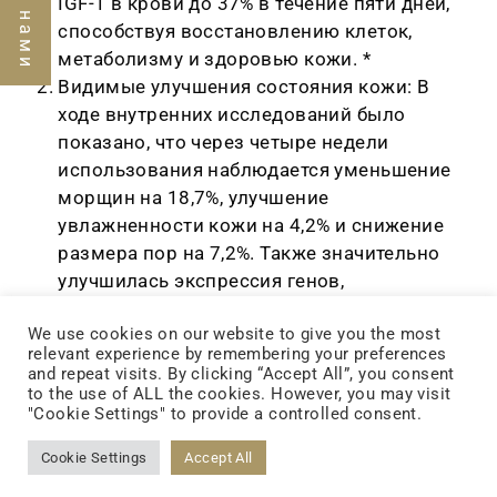
IGF-1 в крови до 37% в течение пяти дней,
способствуя восстановлению клеток,
метаболизму и здоровью кожи. *
Видимые улучшения состояния кожи: В
ходе внутренних исследований было
показано, что через четыре недели
использования наблюдается уменьшение
морщин на 18,7%, улучшение
увлажненности кожи на 4,2% и снижение
размера пор на 7,2%. Также значительно
улучшилась экспрессия генов,
отвечающих за антивозрастной эффект и
We use cookies on our website to give you the most
восстановление кожи. *
relevant experience by remembering your preferences
Улучшение функции митохондрий:
and repeat visits. By clicking “Accept All”, you consent
Внутренние исследования клеток
to the use of ALL the cookies. However, you may visit
"Cookie Settings" to provide a controlled consent.
показали, что экстракт баобаба усиливает
экспрессию генов, связанных с
Cookie Settings
Accept All
омоложением, и улучшает активность