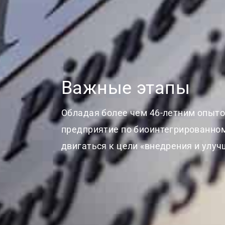
Важные этапы
Обладая более чем 46-летним опыто
предприятие по биоинтегрированно
двигаться к цели «внедрения и улу