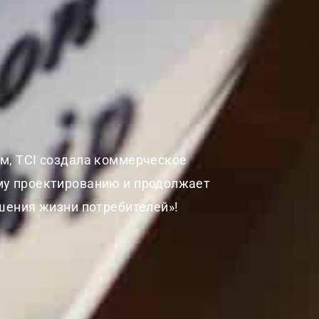
м, TCI создала коммерческое
му проектированию и продолжает
чшения жизни потребителей»!