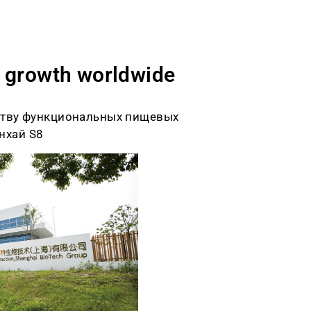
r growth worldwide
ству функциональных пищевых
нхай S8