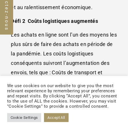
Contactez-nous
et au ralentissement économique.
Défi 2 Coûts logistiques augmentés
Les achats en ligne sont l’un des moyens les
plus sûrs de faire des achats en période de
la pandémie. Les coûts logistiques
conséquents suivront l’augmentation des
envois, tels que : Coûts de transport et
d’entreposage, coûts d’inventaire, gestion et
We use cookies on our website to give you the most
relevant experience by remembering your preferences
traitement des commandes… etc..
and repeat visits. By clicking “Accept All”, you consent
to the use of ALL the cookies. However, you may visit
Défi 3 Comment le trafic peut-il être
"Cookie Settings" to provide a controlled consent.
monnayé ?
Cookie Settings
Accept All
Comment multiplier les ventes ? La