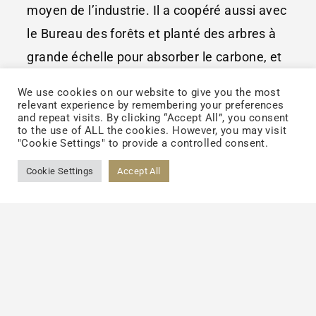
moyen de l’industrie. Il a coopéré aussi avec
le Bureau des forêts et planté des arbres à
grande échelle pour absorber le carbone, et
enfin acheté de l’électricité verte pour
We use cookies on our website to give you the most
compenser les autres émissions de
relevant experience by remembering your preferences
and repeat visits. By clicking “Accept All”, you consent
carbone. Selon la certification du tiers SGS,
to the use of ALL the cookies. However, you may visit
"Cookie Settings" to provide a controlled consent.
le Centre Intelligent de TCI Pingdong Panshi
Cookie Settings
a déjà réalisé la fabrication à zéro émission
Accept All
de carbone. Un tel concept de gestion
durable a généralement obtenu
l’approbation des clients de la marque, et
par conséquent, a gagné des commandes
de marques de beauté de premier rang et a
réalisé une chaîne d’approvisionnement