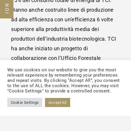
15% del consumo totale di energia di TCI.
Hanno anche costruito linee di produzione
ad alta efficienza con un’efficienza 6 volte
superiore alla produttività media dei
produttori dell’industria biotecnologica. TCI
ha anche iniziato un progetto di
collaborazione con l’Ufficio Forestale
(Taiwan) per condurre una piantagione di
We use cookies on our website to give you the most
relevant experience by remembering your preferences
alberi su larga scala. Inoltre, acquistano
and repeat visits. By clicking “Accept All”, you consent
to the use of ALL the cookies. However, you may visit
anche energia rinnovabile per neutralizzare
"Cookie Settings" to provide a controlled consent.
le emissioni di carbonio attribuibili al
Cookie Settings
Accept All
consumo di energia. Certificato dalla SGS, la
rinomata certificazione di terze parti,
l’iManufacturing Center di Panshi di TCI ha