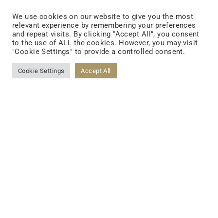
We use cookies on our website to give you the most
relevant experience by remembering your preferences
Santé
and repeat visits. By clicking “Accept All”, you consent
to the use of ALL the cookies. However, you may visit
intestinale
"Cookie Settings" to provide a controlled consent.
Gut Health
Cookie Settings
Accept All
Beauté de la peau
(alimentation/soin de la
peau)
FOLLOW US
Probiotiques fonctionnels
FACEBOOK