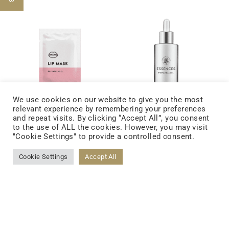
We use cookies on our website to give you the most
relevant experience by remembering your preferences
and repeat visits. By clicking “Accept All”, you consent
Masques pour
Essences
to the use of ALL the cookies. However, you may visit
les lèvres
Essences
"Cookie Settings" to provide a controlled consent.
Lip Masks
Cookie Settings
Accept All
Aliments solide