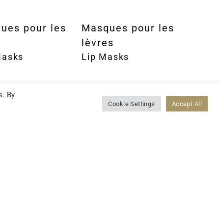
ues pour les
Masques pour les
lèvres
Masks
Lip Masks
s. By
Cookie Settings
Accept All
mes
Gels
ms
Gels