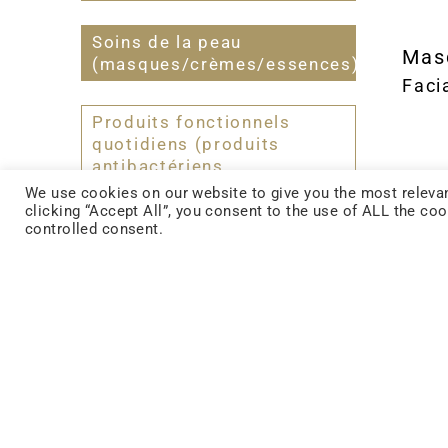
Soins de la peau
Mas
(masques/crèmes/essences)
Faci
Produits fonctionnels
quotidiens (produits
antibactériens
antiépidémiques)
We use cookies on our website to give you the most relevan
clicking “Accept All”, you consent to the use of ALL the co
controlled consent.
Snacks fonctionnels
(gelées/barres de
céréales)
Ess
Esse