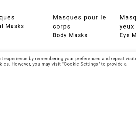
ques
Masques pour le
Masq
al Masks
corps
yeux
Body Masks
Eye 
t experience by remembering your preferences and repeat visit
okies. However, you may visit "Cookie Settings" to provide a
ences
Sprays
Crè
nces
fonctionnels
Crea