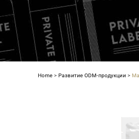
Home
>
Развитие ODМ-продукции
>
Ма