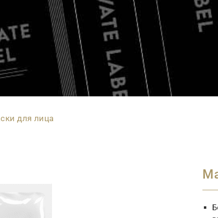
ски для лица
Ма
Б