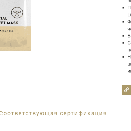
в
П
L
Ф
ч
Б
С
н
Н
ц
и
Соответствующая сертификация