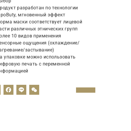
ыбор
родукт разработан по технологии
ipoButy
, мгновенный эффект
орма маски соответствует лицевой
асти различных этнических групп
олее 10 видов применения
енсорные ощущения (охлаждение/
агревание/застывание)
а упаковке можно использовать
ифровую печать с переменной
нформацией