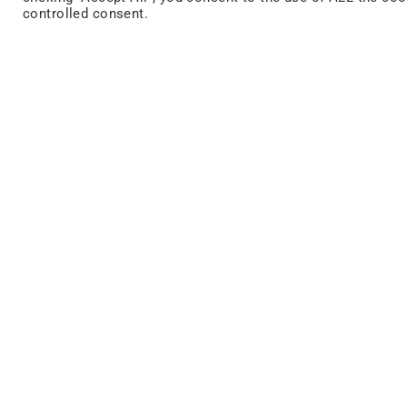
controlled consent.
FACEBOOK
STORIES
DISCOVER