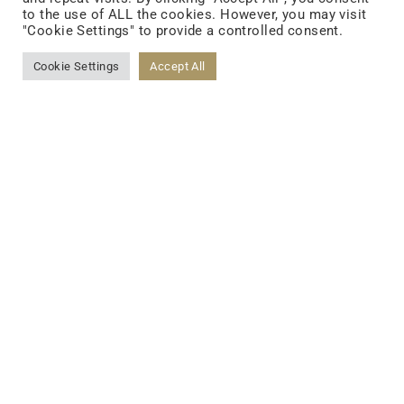
llevada fácil
to the use of ALL the cookies. However, you may visit
"Cookie Settings" to provide a controlled consent.
Patente Double Nutri patentada e
incorporación de 0 antiséptico
Cookie Settings
Accept All
Cuida la belleza sin preocuparse
MORE