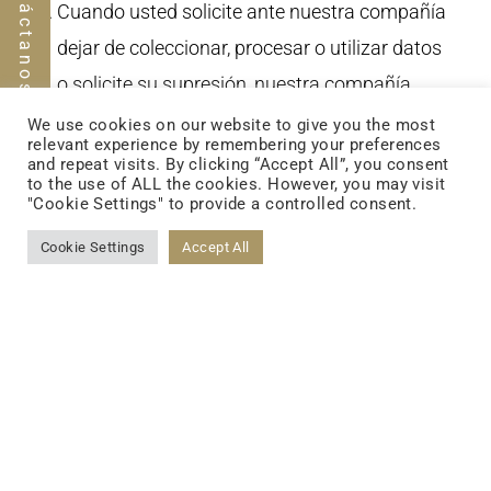
Contáctanos
Cuando usted solicite ante nuestra compañía
dejar de coleccionar, procesar o utilizar datos
o solicite su supresión, nuestra compañía
podrá no aceptar su solicitud tomando en
We use cookies on our website to give you the most
relevant experience by remembering your preferences
consideración la necesidad del desarrollo de
and repeat visits. By clicking “Accept All”, you consent
to the use of ALL the cookies. However, you may visit
negocios.
"Cookie Settings" to provide a controlled consent.
Cookie Settings
Accept All
Persona de contacto：Claire Hsu
Teléfono：+886-2-8797-7811#8061