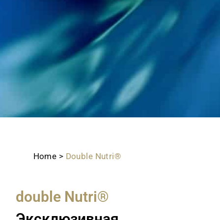
Home
>
Double Nutri®
double Nutri®
Эксклюзивная