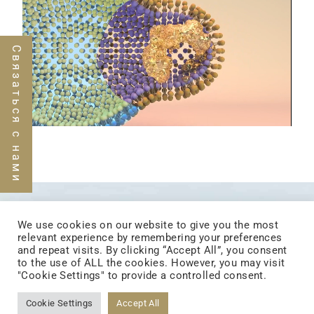
Связаться с нами
We use cookies on our website to give you the most
relevant experience by remembering your preferences
GLOBAL TOTAL
and repeat visits. By clicking “Accept All”, you consent
to the use of ALL the cookies. However, you may visit
SOLUTION
"Cookie Settings" to provide a controlled consent.
Cookie Settings
Accept All
Глобальные решения TCI предлагают