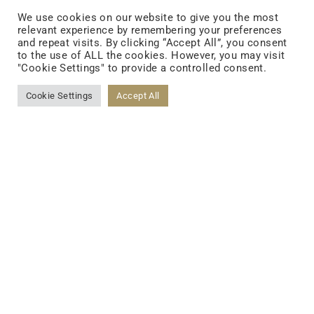
We use cookies on our website to give you the most
計、製造、包装、アフターサービスで貴社製品
relevant experience by remembering your preferences
の世界展開をサポート。
and repeat visits. By clicking “Accept All”, you consent
to the use of ALL the cookies. However, you may visit
"Cookie Settings" to provide a controlled consent.
Cookie Settings
Accept All
顧客の利益獲得に即時貢献
FOLLOW US
FACEBOOK