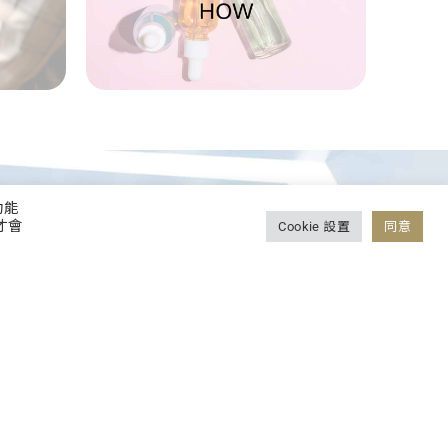
功能
才會
Cookie 設置
同意
TION
s, we
ced
roducts
ccess.