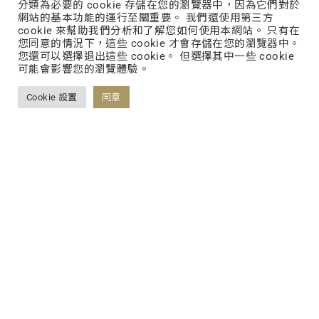
分類為必要的 cookie 存儲在您的瀏覽器中，因為它們對於
網站的基本功能的運行至關重要。 我們還使用第三方
cookie 來幫助我們分析和了解您如何使用本網站。 只有在
您同意的情況下，這些 cookie 才會存儲在您的瀏覽器中。
您還可以選擇退出這些 cookie。 但選擇其中一些 cookie
參加德國紐倫堡發明展獲得1銅1
可能會影響您的瀏覽體驗。
大會評審特別獎
Cookie 設置
同意
參加美國匹茲堡發明獎勇奪1金1
銀1國際發明協會總會長獎