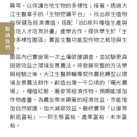
霧等，以保護在地生物的多樣性；接著，透過大
江生醫拿手的「生物挖礦平台」，找出原生植物
的保健及經濟價值，搭配「IBD原料種植生產與
聯絡我們
栽培人才培育計畫」產學合作，提供學生於「生
物多樣性園區」實習生醫功能型作物之栽培與生
產。
園區內已實施第一次土壤碳匯調查，並試驗更具
固碳效益之環境友善農法。待發展完整的方法學
與經驗之後，大江生醫將輔導契作農民轉型以環
境友善農法耕作，創造台灣一千公頃的「曙光農
場」，種植紅藜、蕎麥等經濟作物。預期能增加
作物產量，為農友帶來顯著的經濟效益，亦能增
加自然碳匯，加大減碳效益。最終實現「以復育
創造富裕」——即生態富裕、產業富裕、未來富
裕。