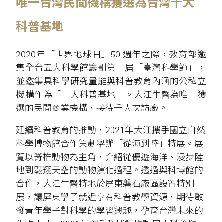
唯一台灣民間機構獲選為台灣十大
科普基地
2020年「世界地球日」50 週年之際，教育部邀
集全台五大科學館籌劃第一屆「臺灣科學節」，
並邀集具科學研究量能與科普教育內涵的公私立
機構作為「十大科普基地」。大江生醫為唯一獲
選的民間商業機構，接待千人次訪廠。
延續科普教育的推動，2021年大江攜手國立自然
科學博物館合作策劃舉辦「從海到陸」特展。展
覽以脊椎動物為主角，介紹從優遊海洋、漫步陸
地到翱翔天空的動物演化過程。透過與科博館的
合作，大江生醫特地於屏東磐石廠區設置特別
展，讓屏東學子就近享有科普教學資源，期待啟
發青年學子對科學的學習興趣，孕育台灣未來的