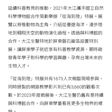
延續科普教育的推動，2021年大江攜手國立自然
科學博物館合作策劃舉辦「從海到陸」特展。展
覽以脊椎動物為主角，介紹從優遊海洋、漫步陸
地到翱翔天空的動物演化過程。透過與科博館的
合作，大江生醫特地於屏東磐石廠區設置特別
展，讓屏東學子就近享有科普教學資源，期待啟
發青年學子對科學的學習興趣，孕育台灣未來的
生物人才。
「從海到陸」特展共有1673人次親臨現場參與，
同時錄製的網路教學影片則已有3,660的觀看次
數。於2023年度撤展後，大江生醫仍舊有意持續
與科博館合作，向屏東學童看見更多生物界的樣
貌。