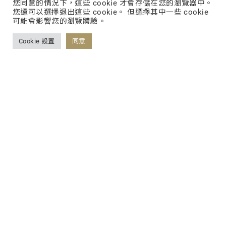
您同意的情況下，這些 cookie 才會存儲在您的瀏覽器中。
獲利、為消費者服務，以 ODM 專業代工服
您還可以選擇退出這些 cookie。 但選擇其中一些 cookie
可能會影響您的瀏覽體驗。
務，透過生物整合設計的方法，打造高效能產
品，加入並改善消費者生活
Cookie 設置
同意
大江生醫創辦人