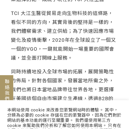
TCI 大江生醫從貿易走向生物科技的這條路，
看似不同的方向，其實背後的堅持是一樣的，
我們體察需求、建立供給；為了快速因應市場
變化及疫情衝擊，2020年在全球設立了一個又
一個的VGO，一鍵就能開始一場重要的國際會
議，並全面打開線上服務。
同時持續地投入全球市場的拓展，展開策略性
的佈局。針對各個國家，發展當地所需之外，
聯絡我們
我們也將日本當地品牌帶往世界各地，更選擇
在美國這個自由市場建立生產線，透過B2B的
國際化生產與銷售，我們能以供給去帶動市場
本網站使用 cookie 來改善您瀏覽網站時的體驗。 其中，
分類為必要的 cookie 存儲在您的瀏覽器中，因為它們對於
趨勢，引導使用者的需求，超越一般認知的供
網站的基本功能的運行至關重要。 我們還使用第三方
需行為。一直以來，TCI 大江生醫堅持為客戶
cookie 來幫助我們分析和了解您如何使用本網站。 只有在