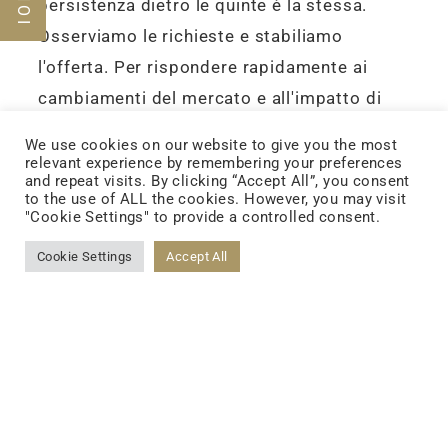
persistenza dietro le quinte è la stessa.
Osserviamo le richieste e stabiliamo
l'offerta. Per rispondere rapidamente ai
cambiamenti del mercato e all'impatto di
Covid-19, una dopo un’altra riunione globale
We use cookies on our website to give you the most
virtuale è stata istituita in tutto il mondo nel
relevant experience by remembering your preferences
and repeat visits. By clicking “Accept All”, you consent
2020 per avviare un'importante conferenza
to the use of ALL the cookies. However, you may visit
"Cookie Settings" to provide a controlled consent.
internazionale al tocco di un pulsante e per
aprire completamente il servizio online.
Cookie Settings
Accept All
Allo stesso tempo, continuiamo a investire
nello sviluppo del mercato globale e nello
spiegamento strategico. Oltre a sviluppare
le esigenze locali per ogni paese, stiamo
anche portando i marchi locali giapponesi