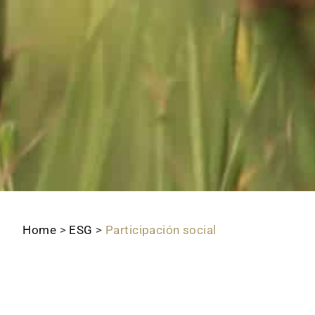
Home
>
ESG
>
Participación social