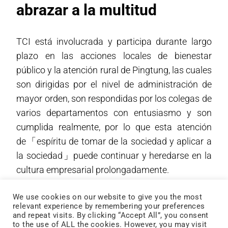
abrazar a la multitud
TCI está involucrada y participa durante largo
plazo en las acciones locales de bienestar
público y la atención rural de Pingtung, las cuales
son dirigidas por el nivel de administración de
mayor orden, son respondidas por los colegas de
varios departamentos con entusiasmo y son
cumplida realmente, por lo que esta atención
de「espíritu de tomar de la sociedad y aplicar a
la sociedad」puede continuar y heredarse en la
cultura empresarial prolongadamente.
We use cookies on our website to give you the most
relevant experience by remembering your preferences
La compra de las piñas del colegio Shandao de
and repeat visits. By clicking “Accept All”, you consent
to the use of ALL the cookies. However, you may visit
Pingtung cambió el destino de 43 niños