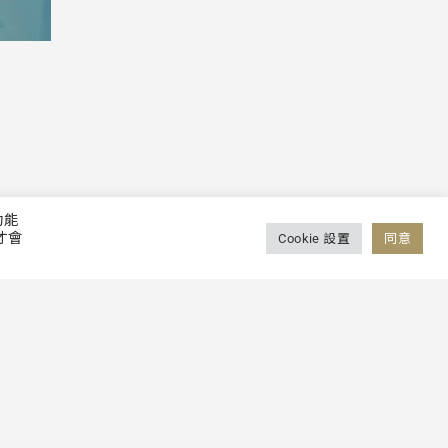
功能
才會
Cookie 設置
同意
，若有相關異動將會公告於網站，恕不