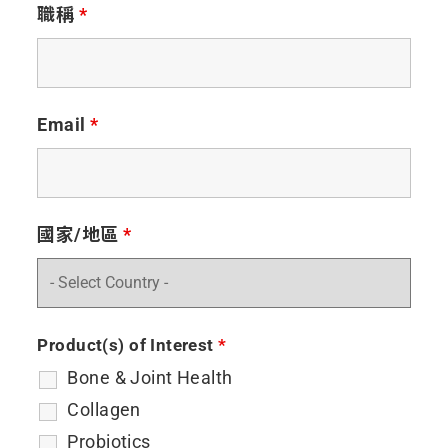
職稱
*
Email
*
國家/地區
*
Product(s) of Interest
*
Bone & Joint Health
Collagen
Probiotics