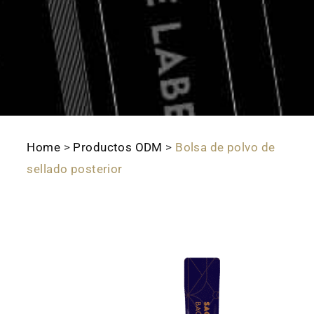
Home
>
Productos ODM
>
Bolsa de polvo de
sellado posterior