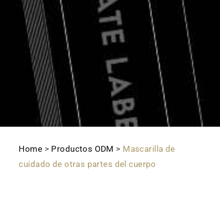
Home
>
Productos ODM
>
Mascarilla de
cuidado de otras partes del cuerpo