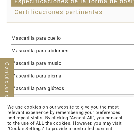
Especificaciones de la forma de dosi
Certificaciones pertinentes
Mascarilla para cuello
Mascarilla para abdomen
Mascarilla para muslo
Contáctanos
Mascarilla para pierna
Mascarilla para glúteos
Mascarilla para glúteos
We use cookies on our website to give you the most
relevant experience by remembering your preferences
Mascarilla para línea Bikini
and repeat visits. By clicking “Accept All”, you consent
to the use of ALL the cookies. However, you may visit
"Cookie Settings" to provide a controlled consent.