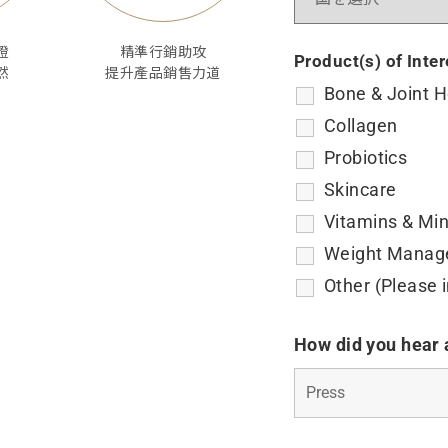
證
精準行銷助攻
Product(s) of Inte
然
提升產品銷售力道
Bone & Joint H
Collagen
Probiotics
Skincare
Vitamins & Min
Weight Manag
Other (Please 
How did you hear