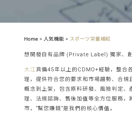
Home
>
人気機能
>
スポーツ栄養補給
想開發自有品牌 (Private Label) 獨
大江
具備45年以上的CDMO+經驗，整
理，提供符合您的要求和市場趨勢、合規
概念到上架，包含原料研發、風險判定、
理、法規諮詢、售後加值等全方位服務，
市，”幫您賺錢”是我們的核心價值。