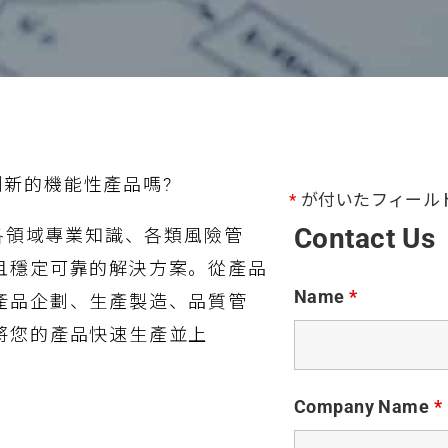
家、創新的機能性產品嗎?
*
が付いたフィール
Contact Us
合各領域專業知識、各類風險管
且穩定可靠的解決方案。從產品
Name
*
產品企劃、生產製造、品質管
將您的產品快速生產並上
Company Name
*