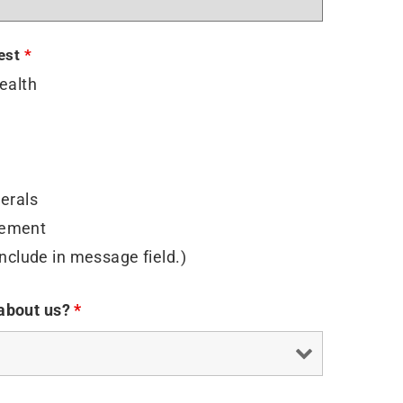
rest
*
ealth
erals
ement
include in message field.)
 about us?
*