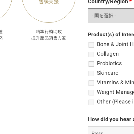
Country/Region
*
售後支援
證
精準行銷助攻
Product(s) of Inte
然
提升產品銷售力道
Bone & Joint H
Collagen
Probiotics
Skincare
Vitamins & Min
Weight Manag
Other (Please 
How did you hear