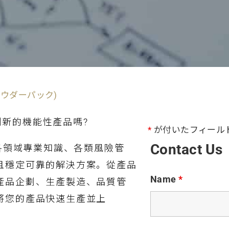
パウダーパック)
家、創新的機能性產品嗎?
*
が付いたフィール
Contact Us
合各領域專業知識、各類風險管
且穩定可靠的解決方案。從產品
Name
*
產品企劃、生產製造、品質管
將您的產品快速生產並上