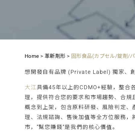
Home
>
革新剤形
>
固形食品(カプセル/錠剤/
想開發自有品牌 (Private Label) 獨
大江
具備45年以上的CDMO+經驗，整
理，提供符合您的要求和市場趨勢、合規
概念到上架，包含原料研發、風險判定、
理、法規諮詢、售後加值等全方位服務，
市，”幫您賺錢”是我們的核心價值。