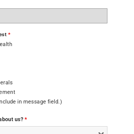
rest
*
ealth
erals
ement
include in message field.)
 about us?
*