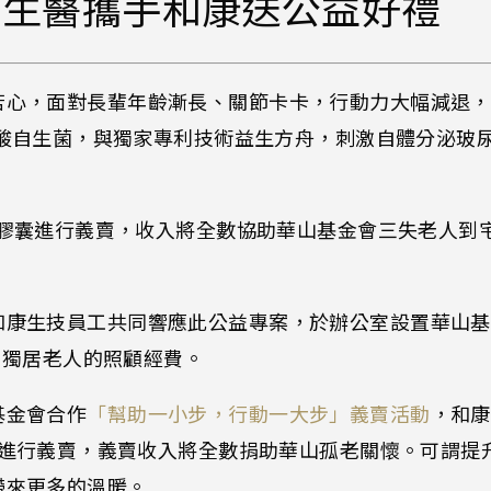
江生醫攜手和康送公益好禮
心，面對長輩年齡漸長、關節卡卡，行動力大幅減退，和康
玻尿酸自生菌，與獨家專利技術益生方舟，刺激自體分泌
。
酸菌膠囊進行義賣，收入將全數協助華山基金會三失老人
。
和康生技員工共同響應此公益專案，於辦公室設置華山基
0位獨居老人的照顧經費。
基金會合作
「幫助一小步，行動一大步」義賣活動
，和康
價格進行義賣，義賣收入將全數捐助華山孤老關懷。可謂
帶來更多的溫暖。