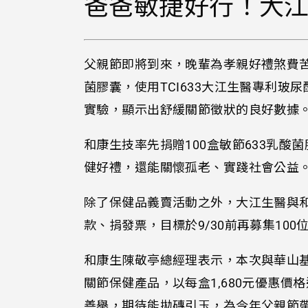
爸爸敏捷好行！大
父親節即將到來，晚輩為孝親好禮煞費苦
菌膠囊，使用TCI633大江生醫專利
實驗，顯示出舒緩關節徵狀的良好數據
和康生技率先捐贈100盒敏節633乳
健好禮，還能關懷孤老、實踐社會公益
除了保健品義賣活動之外，大江生醫與
款、捐發票，目標於9/30前再募集10
和康生陳敬亭總經理表示，本次與華山
關節保健產品，以每盒1,680元優惠
善舉，期待能拋磚引玉，為今年父親節