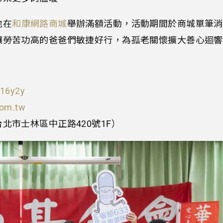
地在
和康網路商城
舉辦滿額活動，活動期間於商城單筆消
讓勞苦功高的爸爸們敏捷好行，為孤老關懷擴大善心迴響
/V16y2y
com.tw
北市士林區中正路420號1F）