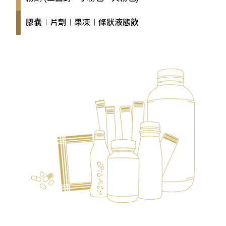
膠囊︱片劑︱果凍︱條狀液態飲