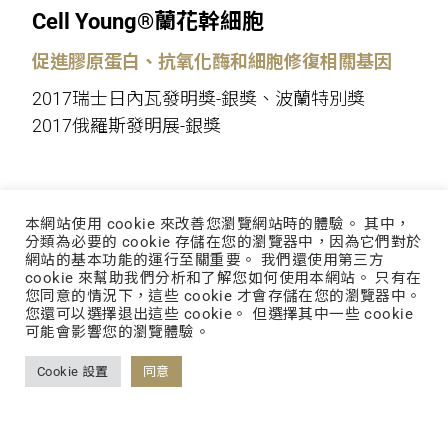
Cell Young®蘭花幹細胞
促進膠原蛋白、抗氧化酶和細胞修復相關基因
2017瑞士日內瓦發明獎-銀獎、波蘭特別獎
2017俄羅斯發明展-銀獎
本網站使用 cookie 來改善您瀏覽網站時的體驗。 其中，
分類為必要的 cookie 存儲在您的瀏覽器中，因為它們對於
為你種樹攜手愛地球
網站的基本功能的運行至關重要。 我們還使用第三方
cookie 來幫助我們分析和了解您如何使用本網站。 只有在
綠色陽光面膜工廠
您同意的情況下，這些 cookie 才會存儲在您的瀏覽器中。
您還可以選擇退出這些 cookie。 但選擇其中一些 cookie
可能會影響您的瀏覽體驗。
為了下一代建立美好家園，我們決心要
Cookie 設置
同意
做一個守護地球資源的企業，用環保精
神打造面膜，透過太陽能每日所生產出
綠色電力，每年可產生95萬千瓦電能，