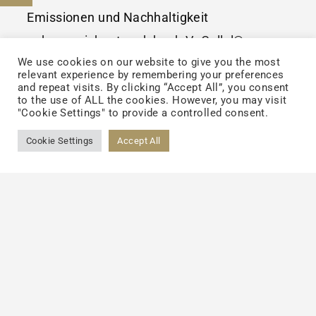
Emissionen und Nachhaltigkeit
gekennzeichnet und durch VeCollal®
We use cookies on our website to give you the most
zertifiziert sind. Gegenwärtig ist
relevant experience by remembering your preferences
Kollagentechnologie auf der ganzen Welt
and repeat visits. By clicking “Accept All”, you consent
to the use of ALL the cookies. However, you may visit
hochgeschätzt. Biomimetisches Kollagen
"Cookie Settings" to provide a controlled consent.
wird schnell den globalen Vitalitätsdiätmarkt
Cookie Settings
Accept All
erobern und neue Geschäftschancen für den
Bereich der Hautschönheit,
Lebensmittelschönheit öffnen.