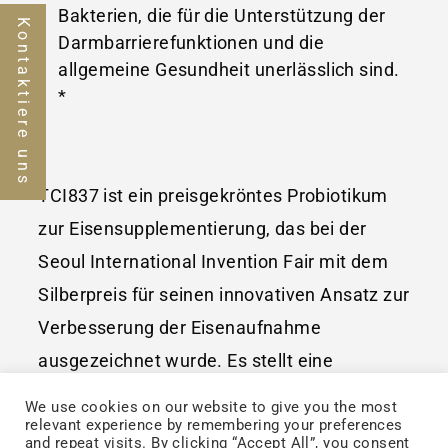
Bakterien, die für die Unterstützung der
Kontaktiere uns
Darmbarrierefunktionen und die
allgemeine Gesundheit unerlässlich sind.
*
TCI837 ist ein preisgekröntes Probiotikum
zur Eisensupplementierung, das bei der
Seoul International Invention Fair mit dem
Silberpreis für seinen innovativen Ansatz zur
Verbesserung der Eisenaufnahme
ausgezeichnet wurde. Es stellt eine
leistungsstarke und innovative Lösung für
We use cookies on our website to give you the most
Eisenmangel dar, insbesondere für Frauen,
relevant experience by remembering your preferences
and repeat visits. By clicking “Accept All”, you consent