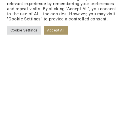
relevant experience by remembering your preferences
and repeat visits. By clicking “Accept All”, you consent
to the use of ALL the cookies. However, you may visit
FOLLOW US
"Cookie Settings" to provide a controlled consent.
Cookie Settings
Accept All
FACEBOOK
YOUTUBE
LINKEDIN